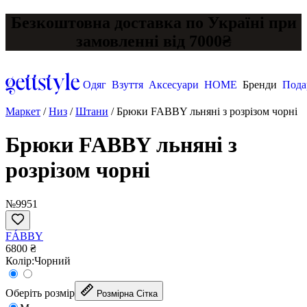
Безкоштовна доставка по Україні при
замовленні від 7000₴
Одяг
Взуття
Аксесуари
HOME
Бренди
Пода
Маркет
/
Низ
/
Штани
/
Брюки FABBY льняні з розрізом чорні
Брюки FABBY льняні з
розрізом чорні
№9951
FÁBBY
6800 ₴
Колір:
Чорний
Оберіть розмір
Розмірна Сітка