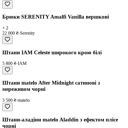
Брюки SERENITY Amalfi Vanilla вершкові
+ 2
22 000 ₴
·
Serenity
Штани IAM Celeste широкого крою білі
5 800 ₴
·
IAM
Штани matelo After Midnight сатинові з
мереживом чорні
3 500 ₴
·
matelo
Штани-аладіни matelo Aladdin з ефектом плісе
чорні