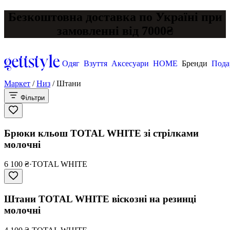
Безкоштовна доставка по Україні при
замовленні від 7000₴
Одяг
Взуття
Аксесуари
HOME
Бренди
Пода
Маркет
/
Низ
/
Штани
Фільтри
Брюки кльош TOTAL WHITE зі стрілками
молочні
6 100 ₴
·
TOTAL WHITE
Штани TOTAL WHITE віскозні на резинці
молочні