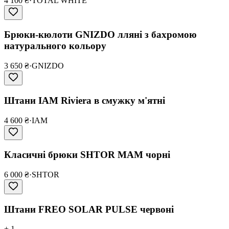
4 100 ₴
·
TOTAL WHITE
Брюки-кюлоти GNIZDO лляні з бахромою
натурального кольору
3 650 ₴
·
GNIZDO
Штани IAM Riviera в смужку м'ятні
4 600 ₴
·
IAM
Класичні брюки SHTOR MAM чорні
6 000 ₴
·
SHTOR
Штани FREO SOLAR PULSE червоні
+ 1