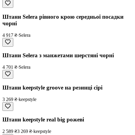
Штани Selera рівного крою середньої посадки
чорні
4 917 ₴
·
Selera
Штани Selera з манжетами шерстяні чорні
4 701 ₴
·
Selera
Штани keepstyle groove на резинці сірі
3 269 ₴
·
keepstyle
Штани keepstyle real big рожеві
2 589 ₴
3 269 ₴
·
keepstyle