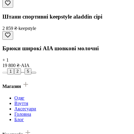
Штани спортивні keepstyle aladdin сірі
2 859 ₴
·
keepstyle
Брюки широкі AIA шовкові молочні
+ 1
19 800 ₴
·
AIA
...
1
2
5
Магазин
Одяг
Взуття
Аксесуари
Головна
Блог