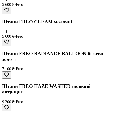
5 600 ₴
·
Freo
Штани FREO GLEAM молочні
+ 1
5 600 ₴
·
Freo
Штани FREO RADIANCE BALLOON бежево-
золоті
7 100 ₴
·
Freo
Штани FREO HAZE WASHED шовкові
антрацит
9 200 ₴
·
Freo