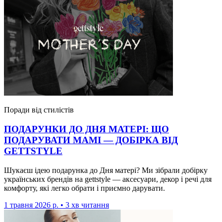
Поради від стилістів
ПОДАРУНКИ ДО ДНЯ МАТЕРІ: ЩО
ПОДАРУВАТИ МАМІ — ДОБІРКА ВІД
GETTSTYLE
Шукаєш ідею подарунка до Дня матері? Ми зібрали добірку
українських брендів на gettstyle — аксесуари, декор і речі для
комфорту, які легко обрати і приємно дарувати.
1 травня 2026 р. • 3 хв читання