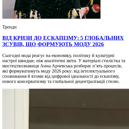
Тренди
ВІД КРИЗИ ДО ЕСКАПІЗМУ: 5 ГЛОБАЛЬНИХ
ЗСУВІВ, ЩО ФОРМУЮТЬ МОДУ 2026
Сьогодні мода реагує на економіку, політику й культурні
настрої швидше, ніж аналітичні звіти. У матеріалі стилістка та
мистецтвознавиця Анна Арчевська розбирає п’ять процесів,
які формуватимуть моду 2026 року: від інтелектуального
споживання й втоми від цифрової ідеальності до ескапізму,
нового консерватизму та глобальної децентралізації стилю.