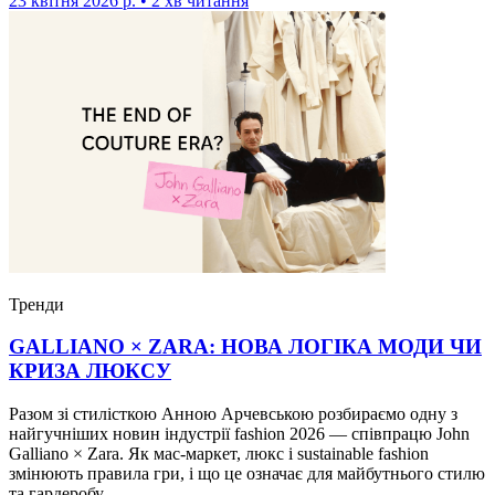
23 квітня 2026 р. • 2 хв читання
Тренди
GALLIANO × ZARA: НОВА ЛОГІКА МОДИ ЧИ
КРИЗА ЛЮКСУ
Разом зі стилісткою Анною Арчевською розбираємо одну з
найгучніших новин індустрії fashion 2026 — співпрацю John
Galliano × Zara. Як мас-маркет, люкс і sustainable fashion
змінюють правила гри, і що це означає для майбутнього стилю
та гардеробу.