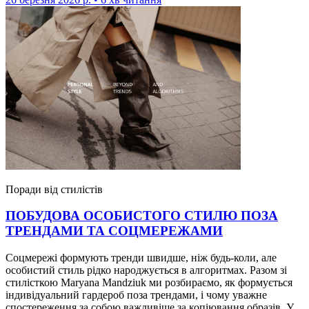
Поради від стилістів
ПОБУДОВА ОСОБИСТОГО СТИЛЮ ПОЗА
ТРЕНДАМИ ТА СОЦМЕРЕЖАМИ
Соцмережі формують тренди швидше, ніж будь-коли, але
особистий стиль рідко народжується в алгоритмах. Разом зі
стилісткою Maryana Mandziuk ми розбираємо, як формується
індивідуальний гардероб поза трендами, і чому уважне
спостереження за собою важливіше за копіювання образів. У