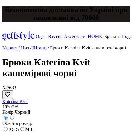
Безкоштовна доставка по Україні при
замовленні від 7000₴
Одяг
Взуття
Аксесуари
HOME
Бренди
Пода
Маркет
/
Низ
/
Штани
/
Брюки Katerina Kvit кашемірові чорні
Брюки Katerina Kvit
кашемірові чорні
№7683
Katerina Kvit
10300 ₴
Колір:
Чорний
Оберіть розмір
XS-S
M-L