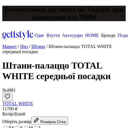
Безкоштовна доставка по Україні при
замовленні від 7000₴
Одяг
Взуття
Аксесуари
HOME
Бренди
Пода
Маркет
/
Низ
/
Штани
/
Штани-палаццо TOTAL WHITE
середньої посадки
Штани-палаццо TOTAL
WHITE середньої посадки
№4981
TOTAL WHITE
11700 ₴
Колір:
Білий
Оберіть розмір
Розмірна Сітка
XS
S
M
L