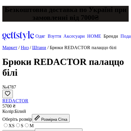
Безкоштовна доставка по Україні при
замовленні від 7000₴
Одяг
Взуття
Аксесуари
HOME
Бренди
Пода
Маркет
/
Низ
/
Штани
/
Брюки REDACTOR палаццо білі
Брюки REDACTOR палаццо
білі
№4787
REDACTOR
5700 ₴
Колір:
Білий
Оберіть розмір
Розмірна Сітка
XS
S
M