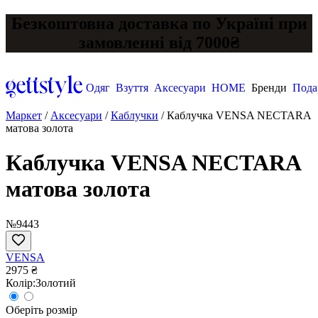
Безкоштовна доставка по Україні при
замовленні від 7000₴
Одяг
Взуття
Аксесуари
HOME
Бренди
Пода
Маркет
/
Аксесуари
/
Каблучки
/
Каблучка VENSA NECTARA
матова золота
Каблучка VENSA NECTARA
матова золота
№9443
VENSA
2975 ₴
Колір:
Золотий
Оберіть розмір