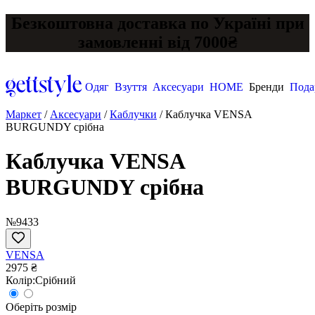
Безкоштовна доставка по Україні при
замовленні від 7000₴
Одяг
Взуття
Аксесуари
HOME
Бренди
Пода
Маркет
/
Аксесуари
/
Каблучки
/
Каблучка VENSA
BURGUNDY срібна
Каблучка VENSA
BURGUNDY срібна
№9433
VENSA
2975 ₴
Колір:
Срібний
Оберіть розмір