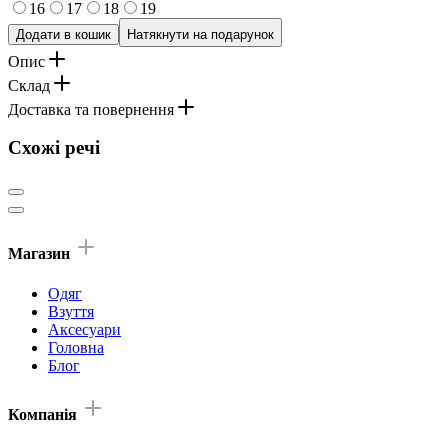
16
17
18
19
Додати в кошик
Натякнути на подарунок
Опис
Склад
Доставка та повернення
Схожі речі
Магазин
Одяг
Взуття
Аксесуари
Головна
Блог
Компанія