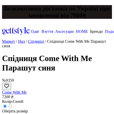
Безкоштовна доставка по Україні при
замовленні від 7000₴
Одяг
Взуття
Аксесуари
HOME
Бренди
Пода
Маркет
/
Низ
/
Спідниці
/
Спідниця Come With Me Парашут
синя
Спідниця Come With Me
Парашут синя
№9359
Come With Me
7200 ₴
Колір:
Синій
Оберіть розмір