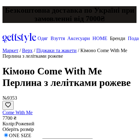
Безкоштовна доставка по Україні при
замовленні від 7000₴
Одяг
Взуття
Аксесуари
HOME
Бренди
Пода
Маркет
/
Верх
/
Піджаки та жакети
/
Кімоно Come With Me
Перлина з лелітками рожеве
Кімоно Come With Me
Перлина з лелітками рожеве
№9353
Come With Me
7700 ₴
Колір:
Рожевий
Оберіть розмір
ONE SIZE