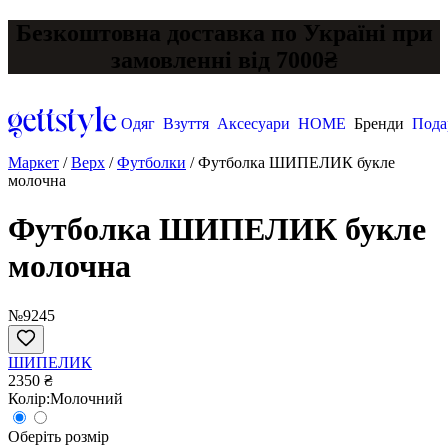
Безкоштовна доставка по Україні при
замовленні від 7000₴
Одяг
Взуття
Аксесуари
HOME
Бренди
Пода
Маркет
/
Верх
/
Футболки
/
Футболка ШИПЕЛИК букле
молочна
Футболка ШИПЕЛИК букле
молочна
№9245
ШИПЕЛИК
2350 ₴
Колір:
Молочний
Оберіть розмір