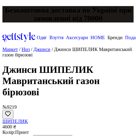
Безкоштовна доставка по Україні при
замовленні від 7000₴
Одяг
Взуття
Аксесуари
HOME
Бренди
Пода
Маркет
/
Низ
/
Джинси
/
Джинси ШИПЕЛИК Мавританський
газон бірюзові
Джинси ШИПЕЛИК
Мавританський газон
бірюзові
№9219
ШИПЕЛИК
4600 ₴
Колір:
Принт