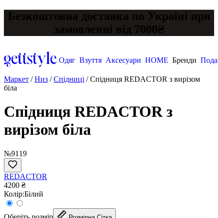
Безкоштовна доставка по Україні при
замовленні від 7000₴
Одяг
Взуття
Аксесуари
HOME
Бренди
Пода
Маркет
/
Низ
/
Спідниці
/
Спідниця REDACTOR з вирізом
біла
Спідниця REDACTOR з
вирізом біла
№9119
REDACTOR
4200 ₴
Колір:
Білий
Оберіть розмір
Розмірна Сітка