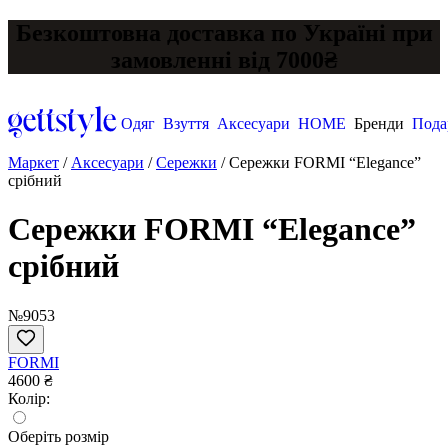
Безкоштовна доставка по Україні при
замовленні від 7000₴
Одяг
Взуття
Аксесуари
HOME
Бренди
Пода
Маркет
/
Аксесуари
/
Сережки
/
Сережки FORMI “Elegance”
срібний
Сережки FORMI “Elegance”
срібний
№9053
FORMI
4600 ₴
Колір:
Оберіть розмір