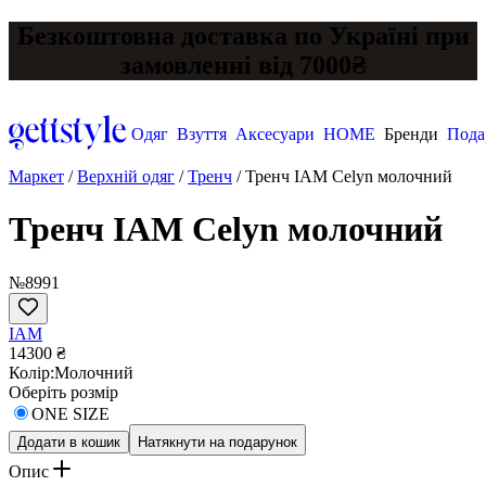
Безкоштовна доставка по Україні при
замовленні від 7000₴
Одяг
Взуття
Аксесуари
HOME
Бренди
Пода
Маркет
/
Верхній одяг
/
Тренч
/
Тренч IAM Celyn молочний
Тренч IAM Celyn молочний
№8991
IAM
14300 ₴
Колір:
Молочний
Оберіть розмір
ONE SIZE
Додати в кошик
Натякнути на подарунок
Опис