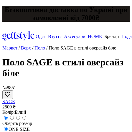
Безкоштовна доставка по Україні при
замовленні від 7000₴
Одяг
Взуття
Аксесуари
HOME
Бренди
Пода
Маркет
/
Верх
/
Поло
/
Поло SAGE в стилі оверсайз біле
Поло SAGE в стилі оверсайз
біле
№8851
SAGE
2500 ₴
Колір:
Білий
Оберіть розмір
ONE SIZE