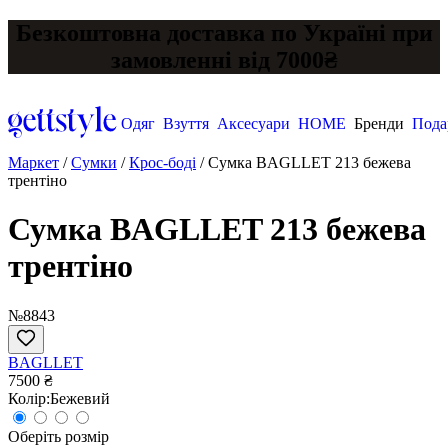
Безкоштовна доставка по Україні при
замовленні від 7000₴
Одяг
Взуття
Аксесуари
HOME
Бренди
Пода
Маркет
/
Сумки
/
Крос-боді
/
Сумка BAGLLET 213 бежева
трентіно
Сумка BAGLLET 213 бежева
трентіно
№8843
BAGLLET
7500 ₴
Колір:
Бежевий
Оберіть розмір