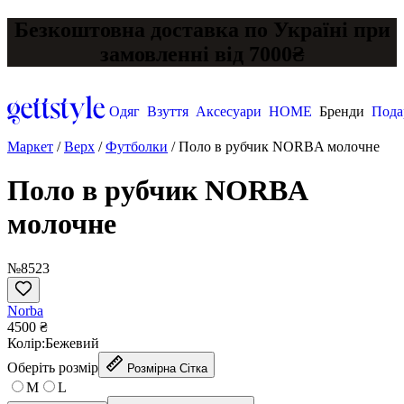
Безкоштовна доставка по Україні при
замовленні від 7000₴
Одяг
Взуття
Аксесуари
HOME
Бренди
Пода
Маркет
/
Верх
/
Футболки
/
Поло в рубчик NORBA молочне
Поло в рубчик NORBA
молочне
№8523
Norba
4500 ₴
Колір:
Бежевий
Оберіть розмір
Розмірна Сітка
M
L