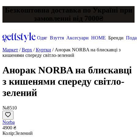
Безкоштовна доставка по Україні при
замовленні від 7000₴
Одяг
Взуття
Аксесуари
HOME
Бренди
Пода
Маркет
/
Верх
/
Куртки
/
Анорак NORBA на блискавці з
кишенями спереду світло-зелений
Анорак NORBA на блискавці
з кишенями спереду світло-
зелений
№8510
Norba
4900 ₴
Колір:
Зелений