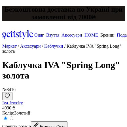
Безкоштовна доставка по Україні при
замовленні від 7000₴
Одяг
Взуття
Аксесуари
HOME
Бренди
Пода
Маркет
/
Аксесуари
/
Каблучки
/
Каблучка IVA "Spring Long"
золота
Каблучка IVA "Spring Long"
золота
№8416
Iva Jewelry
4990 ₴
Колір:
Золотий
Оберіть розмір
Розмірна Сітка