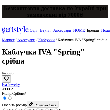
Безкоштовна доставка по Україні при
замовленні від 7000₴
Одяг
Взуття
Аксесуари
HOME
Бренди
Пода
Маркет
/
Аксесуари
/
Каблучки
/
Каблучка IVA "Spring" срібна
Каблучка IVA "Spring"
срібна
№8398
Iva Jewelry
4990 ₴
Колір:
Срібний
Оберіть розмір
Розмірна Сітка