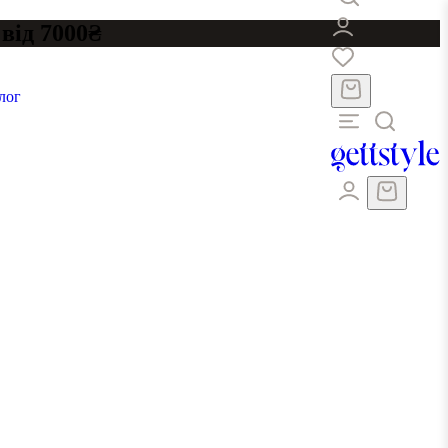
від 7000₴
лог