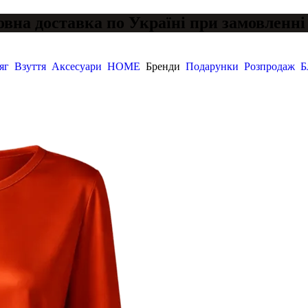
вна доставка по Україні при замовленні 
яг
Взуття
Аксесуари
HOME
Бренди
Подарунки
Розпродаж
Б