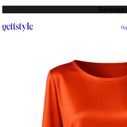
Безкошто
Од