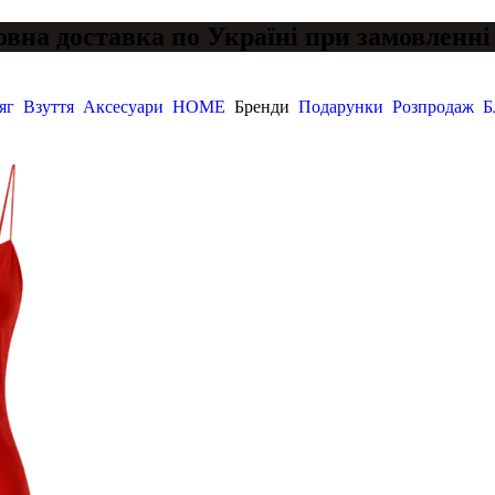
вна доставка по Україні при замовленні 
яг
Взуття
Аксесуари
HOME
Бренди
Подарунки
Розпродаж
Б