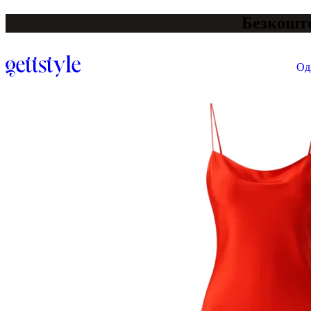
Безкошто
Од