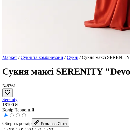
Маркет
/
Сукні та комбінезони
/
Сукні
/
Сукня максі SERENITY 
Сукня максі SERENITY "Devo
№8361
Serenity
18100 ₴
Колір:
Червоний
Оберіть розмір
Розмірна Сітка
XS
S
M
L
XL