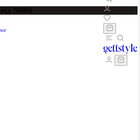
від 7000₴
лог