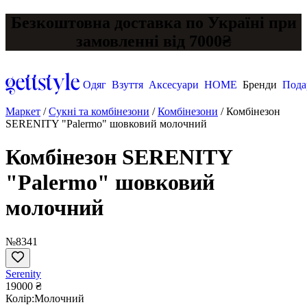
Безкоштовна доставка по Україні при
замовленні від 7000₴
Одяг
Взуття
Аксесуари
HOME
Бренди
Пода
Маркет
/
Сукні та комбінезони
/
Комбінезони
/
Комбінезон
SERENITY "Palermo" шовковий молочний
Комбінезон SERENITY
"Palermo" шовковий
молочний
№8341
Serenity
19000 ₴
Колір:
Молочний