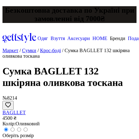
Безкоштовна доставка по Україні при
замовленні від 7000₴
Одяг
Взуття
Аксесуари
HOME
Бренди
Пода
Маркет
/
Сумки
/
Крос-боді
/
Сумка BAGLLET 132 шкіряна
оливкова тоскана
Сумка BAGLLET 132
шкіряна оливкова тоскана
№8214
BAGLLET
4500 ₴
Колір:
Оливковий
Оберіть розмір