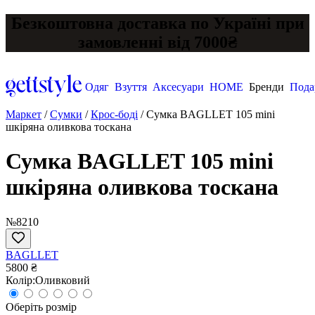
Безкоштовна доставка по Україні при
замовленні від 7000₴
Одяг
Взуття
Аксесуари
HOME
Бренди
Пода
Маркет
/
Сумки
/
Крос-боді
/
Сумка BAGLLET 105 mini
шкіряна оливкова тоскана
Сумка BAGLLET 105 mini
шкіряна оливкова тоскана
№8210
BAGLLET
5800 ₴
Колір:
Оливковий
Оберіть розмір