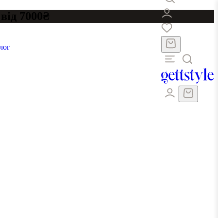
від 7000₴
лог