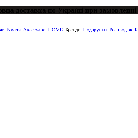
вна доставка по Україні при замовленні 
яг
Взуття
Аксесуари
HOME
Бренди
Подарунки
Розпродаж
Б