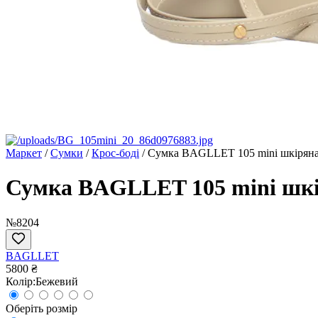
Маркет
/
Сумки
/
Крос-боді
/
Сумка BAGLLET 105 mini шкіряна
Сумка BAGLLET 105 mini шкі
№8204
BAGLLET
5800 ₴
Колір:
Бежевий
Оберіть розмір