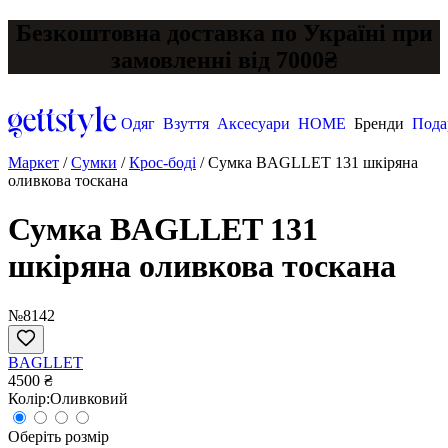
Безкоштовна доставка по Україні при
замовленні від 7000₴
Одяг
Взуття
Аксесуари
HOME
Бренди
Пода
Маркет
/
Сумки
/
Крос-боді
/
Сумка BAGLLET 131 шкіряна
оливкова тоскана
Сумка BAGLLET 131
шкіряна оливкова тоскана
№8142
BAGLLET
4500 ₴
Колір:
Оливковий
Оберіть розмір