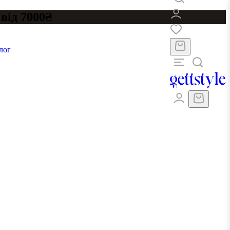
від 7000₴
лог