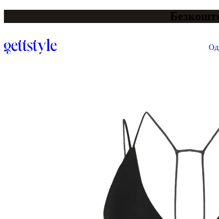
Безкошто
Од