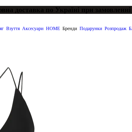
вна доставка по Україні при замовленні 
яг
Взуття
Аксесуари
HOME
Бренди
Подарунки
Розпродаж
Б