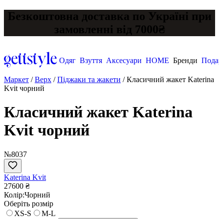
Безкоштовна доставка по Україні при
замовленні від 7000₴
Одяг
Взуття
Аксесуари
HOME
Бренди
Пода
Маркет
/
Верх
/
Піджаки та жакети
/
Класичний жакет Katerina
Kvit чорний
Класичний жакет Katerina
Kvit чорний
№8037
Katerina Kvit
27600 ₴
Колір:
Чорний
Оберіть розмір
XS-S
M-L