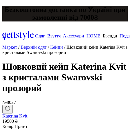
Безкоштовна доставка по Україні при
замовленні від 7000₴
Одяг
Взуття
Аксесуари
HOME
Бренди
Пода
Маркет
/
Верхній одяг
/
Кейпи
/
Шовковий кейп Katerina Kvit з
кристалами Swarovski прозорий
Шовковий кейп Katerina Kvit
з кристалами Swarovski
прозорий
№8027
Katerina Kvit
19500 ₴
Колір:
Принт