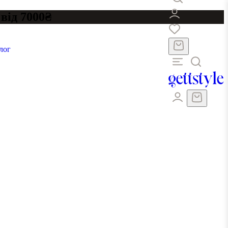
від 7000₴
лог