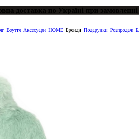
вна доставка по Україні при замовленні 
яг
Взуття
Аксесуари
HOME
Бренди
Подарунки
Розпродаж
Б