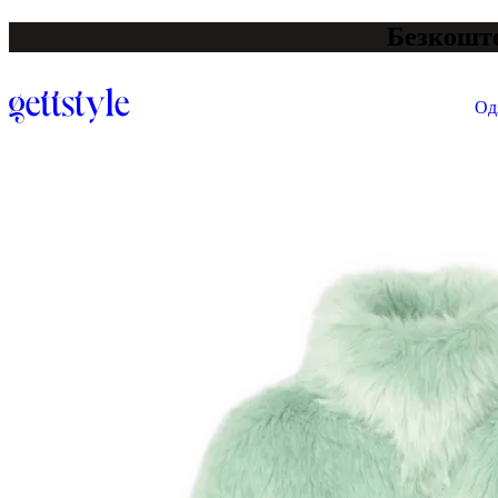
Безкошто
Од