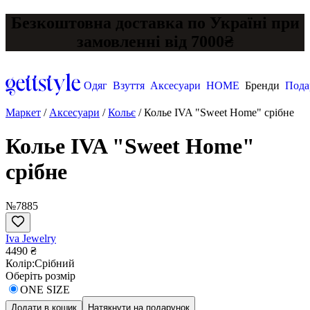
Безкоштовна доставка по Україні при
замовленні від 7000₴
Одяг
Взуття
Аксесуари
HOME
Бренди
Пода
Маркет
/
Аксесуари
/
Кольє
/
Колье IVA "Sweet Home" срібне
Колье IVA "Sweet Home"
срібне
№7885
Iva Jewelry
4490 ₴
Колір:
Срібний
Оберіть розмір
ONE SIZE
Додати в кошик
Натякнути на подарунок