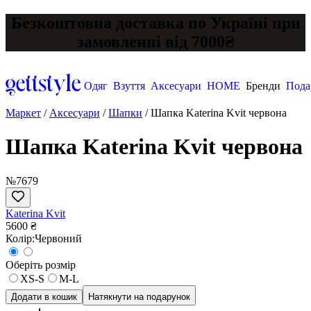
Безкоштовна доставка по Україні при
замовленні від 7000₴
Одяг
Взуття
Аксесуари
HOME
Бренди
Пода
Маркет
/
Аксесуари
/
Шапки
/
Шапка Katerina Kvit червона
Шапка Katerina Kvit червона
№7679
Katerina Kvit
5600 ₴
Колір:
Червоний
Оберіть розмір
XS-S
M-L
Додати в кошик
Натякнути на подарунок