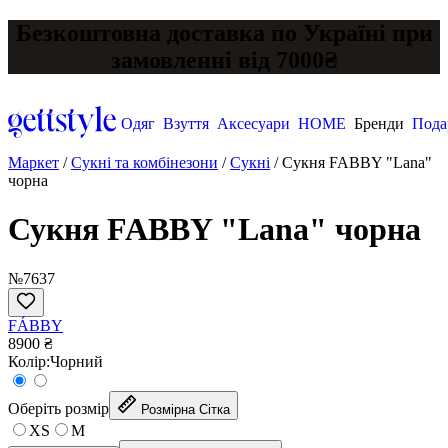
Безкоштовна доставка по Україні при
замовленні від 7000₴
Одяг
Взуття
Аксесуари
HOME
Бренди
Пода
Маркет
/
Сукні та комбінезони
/
Сукні
/
Сукня FABBY "Lana"
чорна
Сукня FABBY "Lana" чорна
№7637
FÁBBY
8900 ₴
Колір:
Чорний
Оберіть розмір
Розмірна Сітка
XS
M