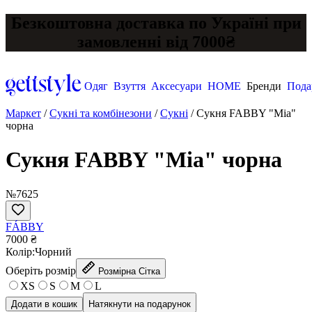
Безкоштовна доставка по Україні при
замовленні від 7000₴
Одяг
Взуття
Аксесуари
HOME
Бренди
Пода
Маркет
/
Сукні та комбінезони
/
Сукні
/
Сукня FABBY "Mia"
чорна
Сукня FABBY "Mia" чорна
№7625
FÁBBY
7000 ₴
Колір:
Чорний
Оберіть розмір
Розмірна Сітка
XS
S
M
L
Додати в кошик
Натякнути на подарунок