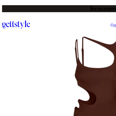
Безкошто
Од