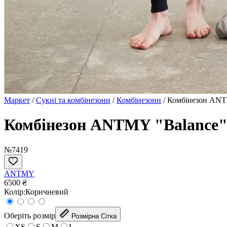
Маркет
/
Сукні та комбінезони
/
Комбінезони
/
Комбiнезон ANT
Комбiнезон ANTMY "Balance"
№7419
ANTMY
6500 ₴
Колір:
Коричневий
Оберіть розмір
Розмірна Сітка
XS
S
M
L