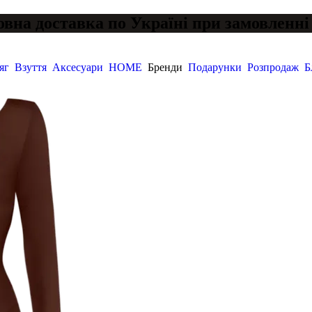
вна доставка по Україні при замовленні 
яг
Взуття
Аксесуари
HOME
Бренди
Подарунки
Розпродаж
Б