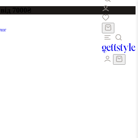
від 7000₴
лог