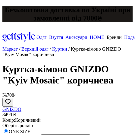
Безкоштовна доставка по Україні при
замовленні від 7000₴
Одяг
Взуття
Аксесуари
HOME
Бренди
Пода
Маркет
/
Верхній одяг
/
Куртки
/
Куртка-кімоно GNIZDO
"Kyiv Mosaic" коричнева
Куртка-кімоно GNIZDO
"Kyiv Mosaic" коричнева
№7084
GNIZDO
8499 ₴
Колір:
Коричневий
Оберіть розмір
ONE SIZE