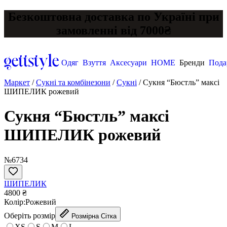
Безкоштовна доставка по Україні при
замовленні від 7000₴
Одяг
Взуття
Аксесуари
HOME
Бренди
Пода
Маркет
/
Сукні та комбінезони
/
Сукні
/
Сукня “Бюстль” максі
ШИПЕЛИК рожевий
Сукня “Бюстль” максі
ШИПЕЛИК рожевий
№6734
ШИПЕЛИК
4800 ₴
Колір:
Рожевий
Оберіть розмір
Розмірна Сітка
XS
S
M
L