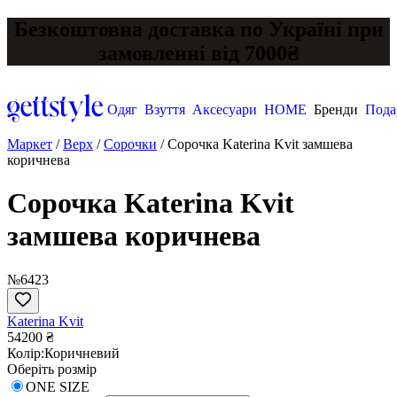
Безкоштовна доставка по Україні при
замовленні від 7000₴
Одяг
Взуття
Аксесуари
HOME
Бренди
Пода
Маркет
/
Верх
/
Сорочки
/
Сорочка Katerina Kvit замшева
коричнева
Сорочка Katerina Kvit
замшева коричнева
№6423
Katerina Kvit
54200 ₴
Колір:
Коричневий
Оберіть розмір
ONE SIZE