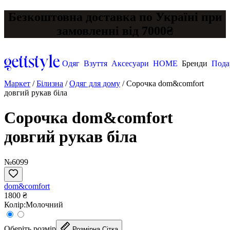
Безкоштовна доставка по Україні при
замовленні від 7000₴
Одяг
Взуття
Аксесуари
HOME
Бренди
Пода
Маркет
/
Білизна
/
Одяг для дому
/
Сорочка dom&comfort
довгий рукав біла
Сорочка dom&comfort
довгий рукав біла
№6099
dom&comfort
1800 ₴
Колір:
Молочний
Оберіть розмір
Розмірна Сітка