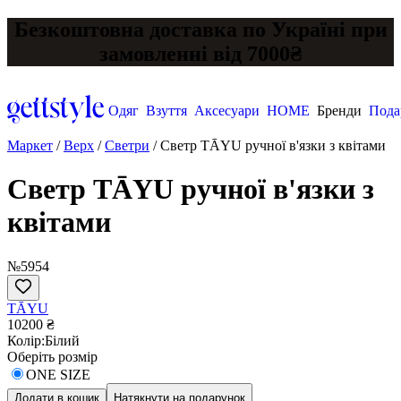
Безкоштовна доставка по Україні при
замовленні від 7000₴
Одяг
Взуття
Аксесуари
HOME
Бренди
Пода
Маркет
/
Верх
/
Светри
/
Светр TĀYU ручної в'язки з квітами
Светр TĀYU ручної в'язки з
квітами
№5954
TĀYU
10200 ₴
Колір:
Білий
Оберіть розмір
ONE SIZE
Додати в кошик
Натякнути на подарунок