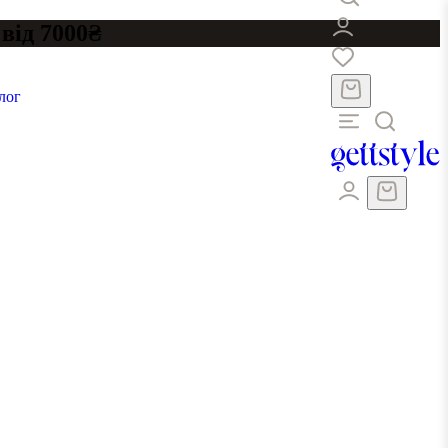
від 7000₴
лог