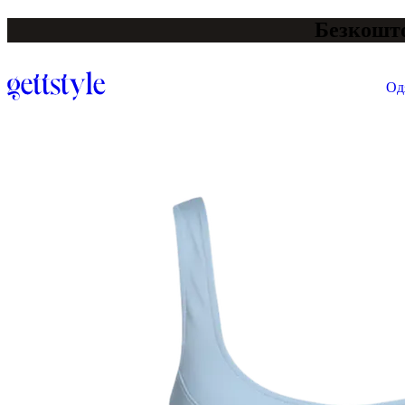
Безкошто
Од