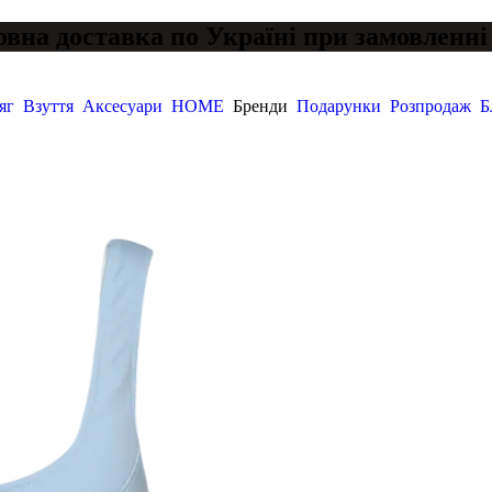
вна доставка по Україні при замовленні 
яг
Взуття
Аксесуари
HOME
Бренди
Подарунки
Розпродаж
Б