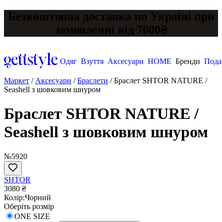
Безкоштовна доставка по Україні при
замовленні від 7000₴
Одяг
Взуття
Аксесуари
HOME
Бренди
Пода
Маркет
/
Аксесуари
/
Браслети
/
Браслет SHTOR NATURE /
Seashell з шовковим шнуром
Браслет SHTOR NATURE /
Seashell з шовковим шнуром
№5920
SHTOR
3080 ₴
Колір:
Чорний
Оберіть розмір
ONE SIZE