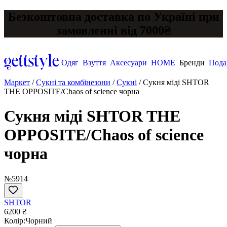
Безкоштовна доставка по Україні при
замовленні від 7000₴
Одяг
Взуття
Аксесуари
HOME
Бренди
Пода
Маркет
/
Сукні та комбінезони
/
Сукні
/
Сукня міді SHTOR
THE OPPOSITE/Chaos of science чорна
Сукня міді SHTOR THE
OPPOSITE/Chaos of science
чорна
№5914
SHTOR
6200 ₴
Колір:
Чорний