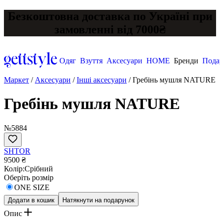
Безкоштовна доставка по Україні при
замовленні від 7000₴
Одяг
Взуття
Аксесуари
HOME
Бренди
Пода
Маркет
/
Аксесуари
/
Інші аксесуари
/
Гребінь мушля NATURE
Гребінь мушля NATURE
№5884
SHTOR
9500 ₴
Колір:
Срібний
Оберіть розмір
ONE SIZE
Додати в кошик
Натякнути на подарунок
Опис