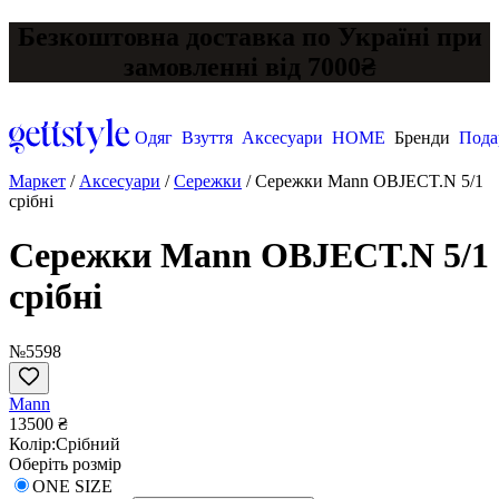
Безкоштовна доставка по Україні при
замовленні від 7000₴
Одяг
Взуття
Аксесуари
HOME
Бренди
Пода
Маркет
/
Аксесуари
/
Сережки
/
Сережки Mann OBJECT.N 5/1
срібні
Сережки Mann OBJECT.N 5/1
срібні
№5598
Mann
13500 ₴
Колір:
Срібний
Оберіть розмір
ONE SIZE