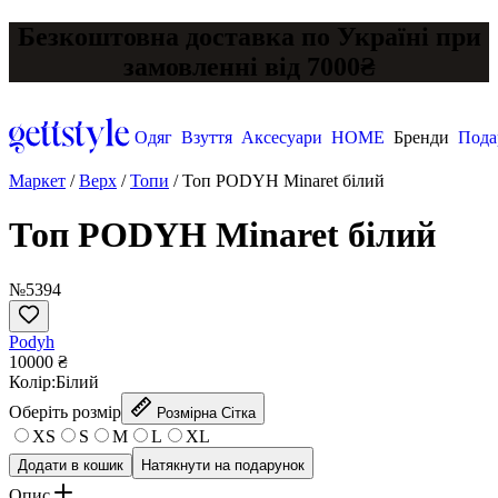
Безкоштовна доставка по Україні при
замовленні від 7000₴
Одяг
Взуття
Аксесуари
HOME
Бренди
Пода
Маркет
/
Верх
/
Топи
/
Топ PODYH Minaret білий
Топ PODYH Minaret білий
№5394
Podyh
10000 ₴
Колір:
Білий
Оберіть розмір
Розмірна Сітка
XS
S
M
L
XL
Додати в кошик
Натякнути на подарунок
Опис