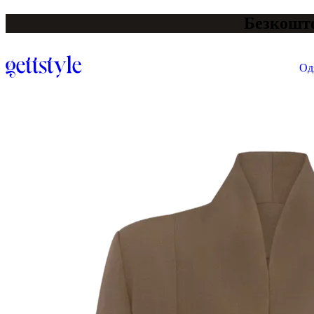
Безкошто
Од