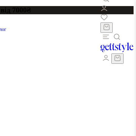
від 7000₴
лог