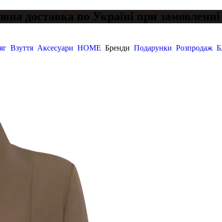
вна доставка по Україні при замовленні 
яг
Взуття
Аксесуари
HOME
Бренди
Подарунки
Розпродаж
Б