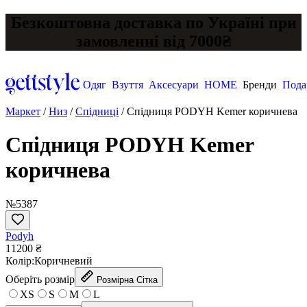
Безкоштовна доставка по Україні при
замовленні від 7000₴
Одяг
Взуття
Аксесуари
HOME
Бренди
Пода
Маркет
/
Низ
/
Спідниці
/
Спідниця PODYH Kemer коричнева
Спідниця PODYH Kemer
коричнева
№5387
Podyh
11200 ₴
Колір:
Коричневий
Оберіть розмір
Розмірна Сітка
XS
S
M
L